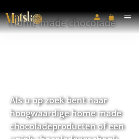
Home made chocolade
Als u op zoek bent naar
hoogwaardige home made
chocoladeproducten of een
uniek chocoladegeschenk,