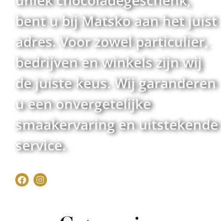
bent u bij Matsko aan het juist
adres. Voor zowel particulier,
bedrijven en winkels zijn wij
de juiste keus. Wij garanderen
u een onvergetelijke
smaakervaring en uitstekende
service.