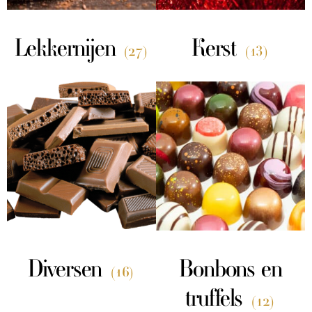
Lekkernijen
Kerst
(27)
(13)
Diversen
Bonbons en
(16)
truffels
(12)