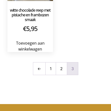
witte chocolade reep met
pistache en frambozen
smaak
€
5,95
Toevoegen aan
winkelwagen
←
1
2
3