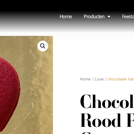
Home
Producten
Feest
Home
/
Love
/ chocolade har
Chocol
Rood 