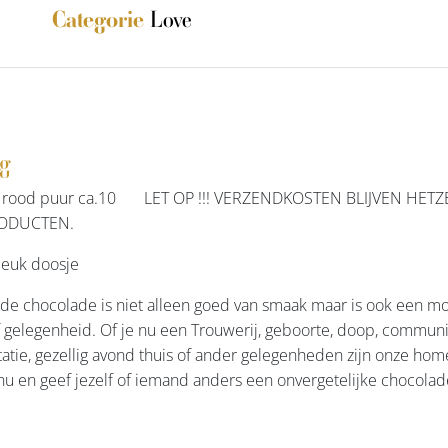
Love
Categorie
ng
t rood puur ca.10 LET OP !!! VERZENDKOSTEN BLIJVEN HETZ
ODUCTEN.
leuk doosje
 chocolade is niet alleen goed van smaak maar is ook een moo
f gelegenheid. Of je nu een Trouwerij, geboorte, doop, communi
atie, gezellig avond thuis of ander gelegenheden zijn onze hom
nu en geef jezelf of iemand anders een onvergetelijke chocolad