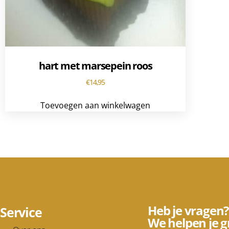
hart met marsepein roos
€
14,95
Toevoegen aan winkelwagen
Heb je vragen?
Service
We helpen je g