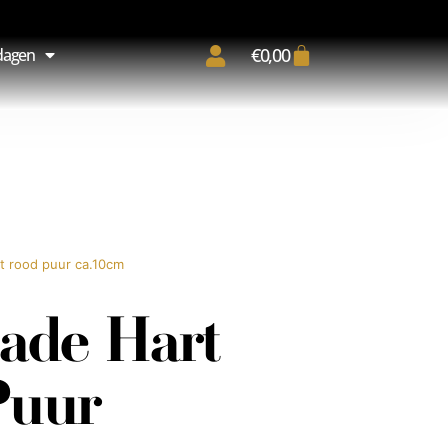
€
0,00
dagen
t rood puur ca.10cm
ade Hart
Puur