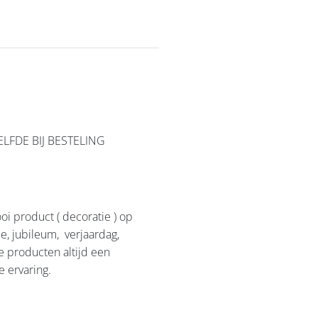
ELFDE BIJ BESTELING
i product ( decoratie ) op
e, jubileum, verjaardag,
e producten altijd een
e ervaring.