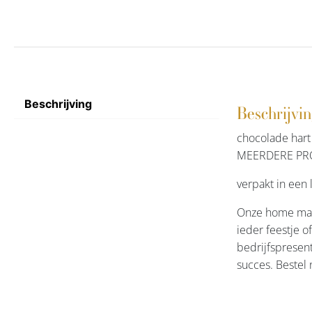
Beschrijving
Beschrijvi
chocolade har
MEERDERE PR
verpakt in een 
Onze home made
ieder feestje o
bedrijfspresent
succes. Bestel 