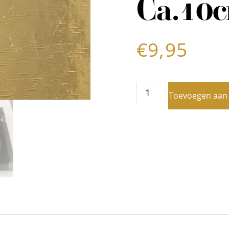
Ca.10
€
9,95
Toevoegen aan