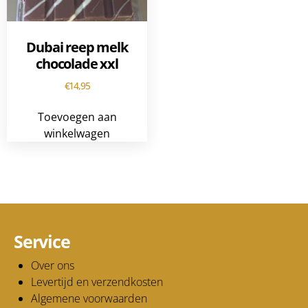
Dubai reep melk
chocolade xxl
€
14,95
Toevoegen aan
winkelwagen
Service
Over ons
Levertijd en verzendkosten
Algemene voorwaarden