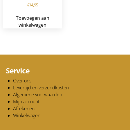
€
14,95
Toevoegen aan
winkelwagen
Service
Over ons
Levertijd en verzendkosten
Algemene voorwaarden
Mijn account
Afrekenen
Winkelwagen