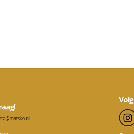
Volg
raag!
nfo@matsko.nl