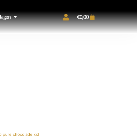
€
0,00
dagen
p pure chocolade xxl