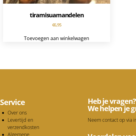
tiramisuamandelen
€
6,95
Toevoegen aan winkelwagen
Heb je vragen?
Service
We helpen je g
Over ons
Levertijd en
Neem contact op via
i
verzendkosten
Algemene