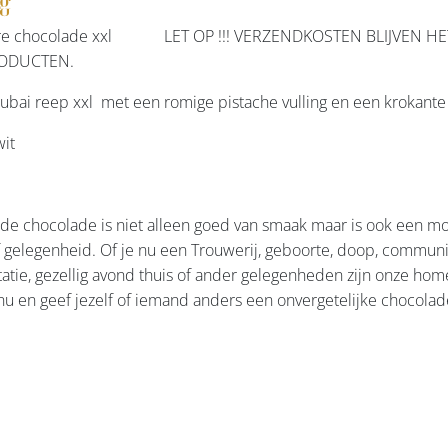
ng
ure chocolade xxl LET OP !!! VERZENDKOSTEN BLIJVEN HET
ODUCTEN.
ubai reep xxl met een romige pistache vulling en een krokante b
wit
 chocolade is niet alleen goed van smaak maar is ook een moo
f gelegenheid. Of je nu een Trouwerij, geboorte, doop, communi
atie, gezellig avond thuis of ander gelegenheden zijn onze hom
nu en geef jezelf of iemand anders een onvergetelijke chocolad