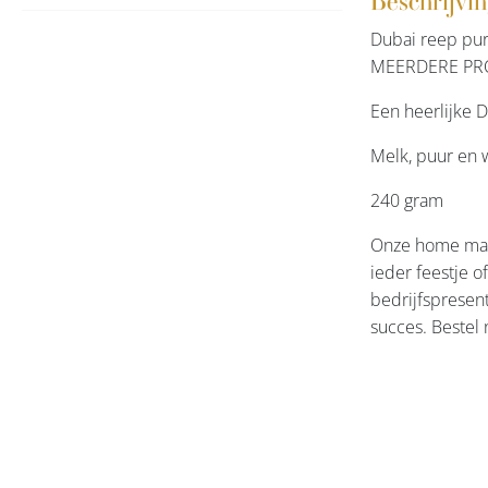
Beschrijvi
Dubai reep p
MEERDERE PR
Een heerlijke D
Melk, puur en 
240 gram
Onze home made
ieder feestje o
bedrijfspresent
succes. Bestel 