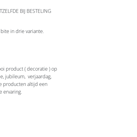
ZELFDE BIJ BESTELING
ite in drie variante.
i product ( decoratie ) op
e, jubileum, verjaardag,
e producten altijd een
e ervaring.