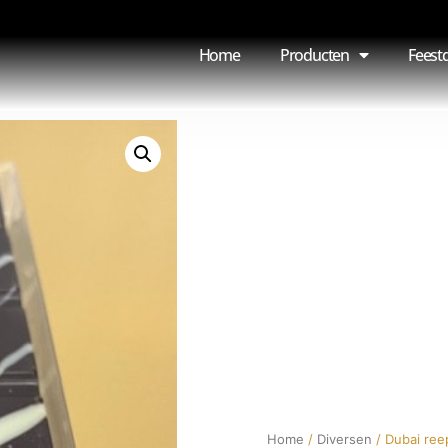
Home
Producten
Feest
Home
/
Diversen
/ Dubai ree