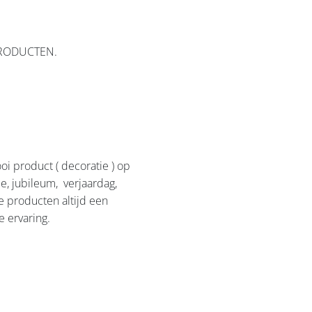
PRODUCTEN.
i product ( decoratie ) op
e, jubileum, verjaardag,
e producten altijd een
e ervaring.