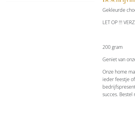
Gekleurde cho
LET OP !!! V
200 gram
Geniet van onz
Onze home made
ieder feestje o
bedrijfspresent
succes. Bestel 