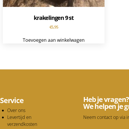
krakelingen 9 st
€
5,95
Toevoegen aan winkelwagen
Heb je vragen?
Service
We helpen je g
Over ons
Levertijd en
Neem contact op via
i
verzendkosten