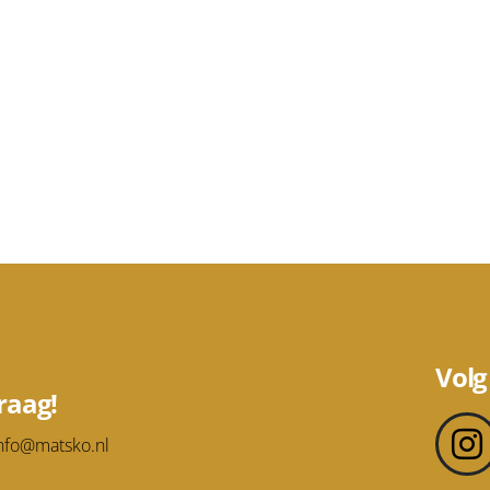
Volg
raag!
nfo@matsko.nl