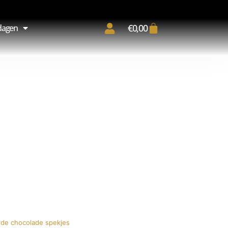
€
0,00
dagen
rde chocolade spekjes