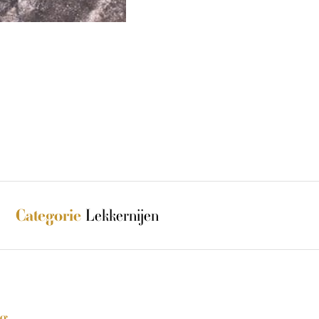
Lekkernijen
Categorie
ng