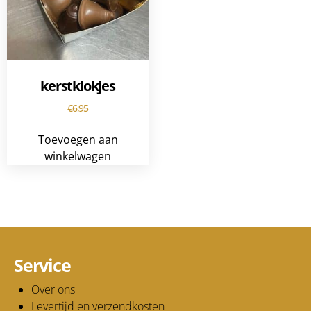
kerstklokjes
€
6,95
Toevoegen aan
winkelwagen
Service
Over ons
Levertijd en verzendkosten