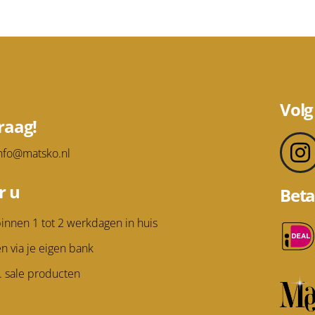
Volg
raag!
nfo@matsko.nl
r u
Beta
innen 1 tot 2 werkdagen in huis
en via je eigen bank
v. sale producten