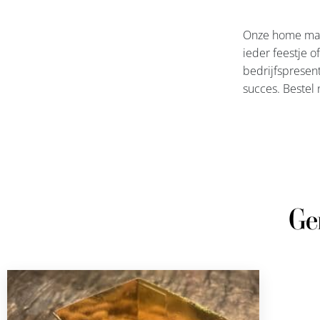
Onze home made
ieder feestje o
bedrijfspresent
succes. Bestel 
Ge