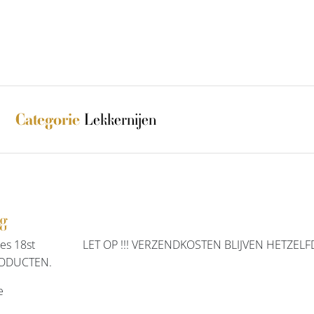
Lekkernijen
Categorie
ng
djes 18st LET OP !!! VERZENDKOSTEN BLIJVEN HETZELFD
ODUCTEN.
e