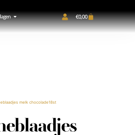
€
0,00
dagen
neblaadjes melk chocolade18st
neblaadjes