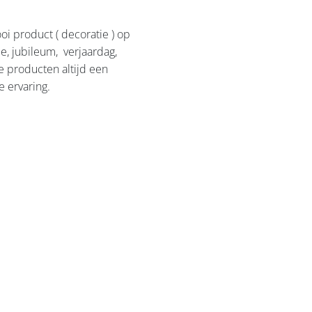
i product ( decoratie ) op
e, jubileum, verjaardag,
e producten altijd een
e ervaring.