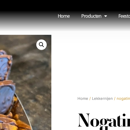
Home
Producten
Feest
Home
/
Lekkernijen
/ nogati
Nogati