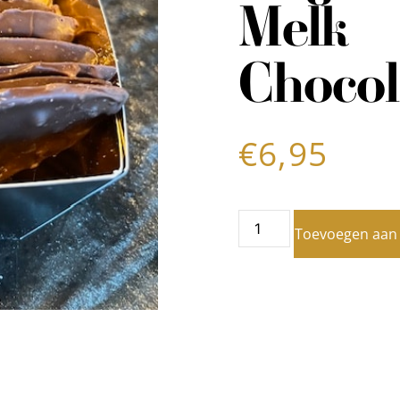
Melk
Chocol
€
6,95
Toevoegen aan