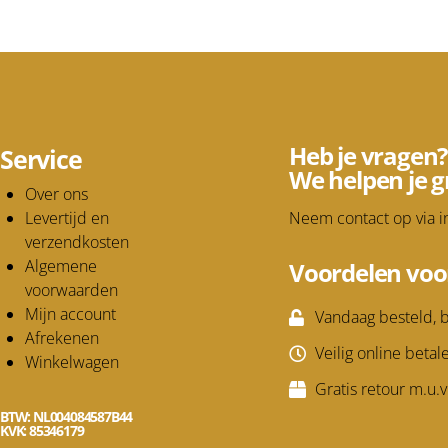
Heb je vragen?
Service
We helpen je g
Over ons
Levertijd en
Neem contact op via
i
verzendkosten
Algemene
Voordelen voo
voorwaarden
Mijn account
Vandaag besteld, b
Afrekenen
Veilig online betal
Winkelwagen
Gratis retour m.u.
BTW: NL004084587B44
KVK: 85346179