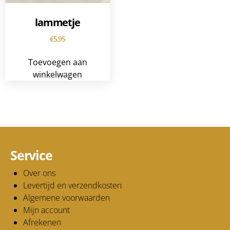
lammetje
€
5,95
Toevoegen aan
winkelwagen
Service
Over ons
Levertijd en verzendkosten
Algemene voorwaarden
Mijn account
Afrekenen