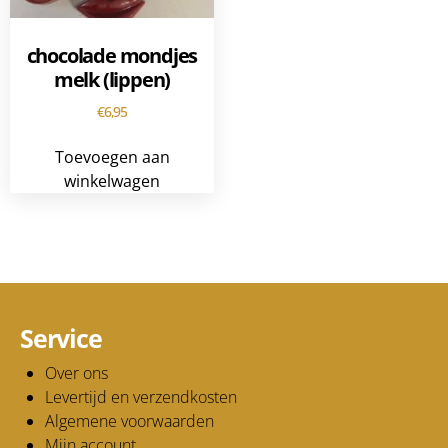
chocolade mondjes
melk (lippen)
€
6,95
Toevoegen aan
winkelwagen
Service
Over ons
Levertijd en verzendkosten
Algemene voorwaarden
Mijn account