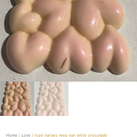
Home
/
Love
/ roze hartjes reep van witte chocolade