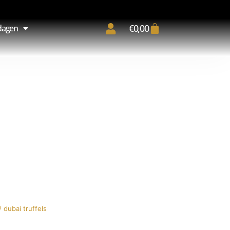
€
0,00
dagen
/ dubai truffels