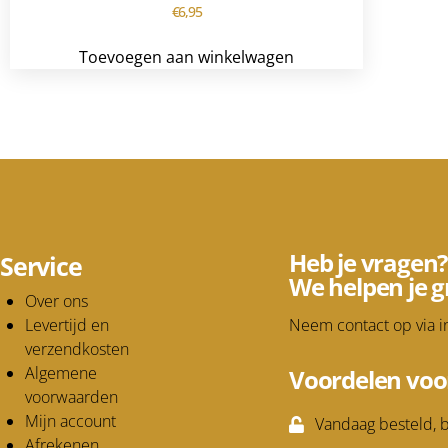
€
6,95
Toevoegen aan winkelwagen
Heb je vragen?
Service
We helpen je g
Over ons
Levertijd en
Neem contact op via
i
verzendkosten
Algemene
Voordelen voo
voorwaarden
Mijn account
Vandaag besteld, b
Afrekenen