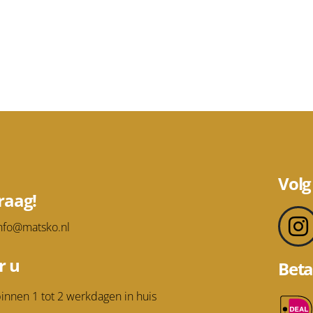
Volg
raag!
nfo@matsko.nl
r u
Beta
innen 1 tot 2 werkdagen in huis