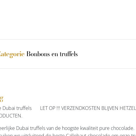
Bonbons en truffels
ategorie
ng
 Dubai truffels LET OP !!! VERZENDKOSTEN BLIJVEN HETZEL
ODUCTEN.
erlijke Dubai truffels van de hoogste kwaliteit pure chocolad
uiken we uitsluitend de beste Callebaut-chocolade om onze truf