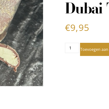
Dubai 
€
9,95
Toevoegen aan