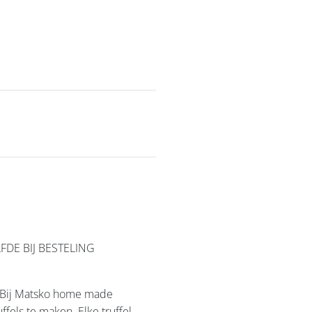
FDE BIJ BESTELING
e. Bij Matsko home made
fels te maken. Elke truffel