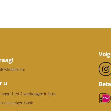
Volg
raag!
nfo@matsko.nl
r u
Beta
innen 1 tot 2 werkdagen in huis
en via je eigen bank