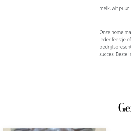
melk, wit puur
Onze home made
ieder feestje o
bedrijfspresent
succes. Bestel 
Ge