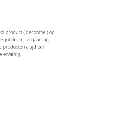
i product ( decoratie ) op
e, jubileum, verjaardag,
e producten altijd een
e ervaring.