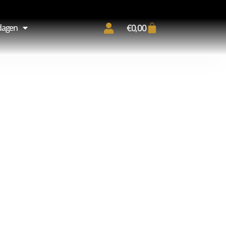
€
0,00
dagen