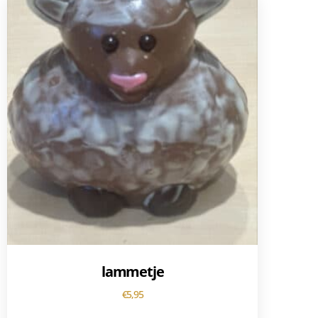
lammetje
€
5,95