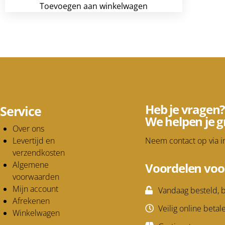
Toevoegen aan winkelwagen
Heb je vragen?
Service
We helpen je g
Over ons
Levertijd en
Neem contact op via
i
verzendkosten
Algemene
Voordelen voo
voorwaarden
Mijn account
Vandaag besteld, b
Afrekenen
Veilig online betal
Winkelwagen