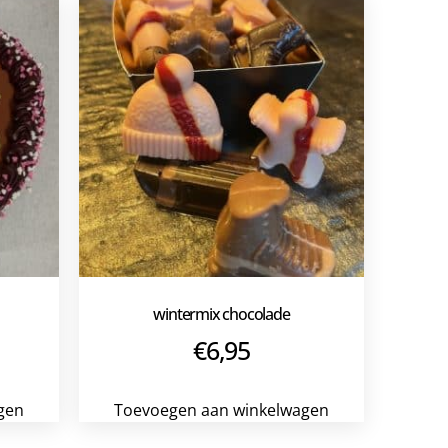
wintermix chocolade
€
6,95
gen
Toevoegen aan winkelwagen