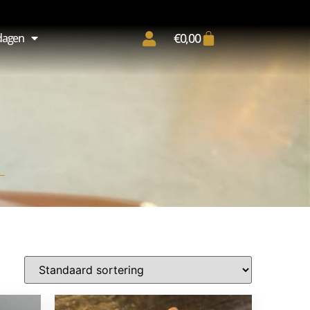
€
0,00
dagen