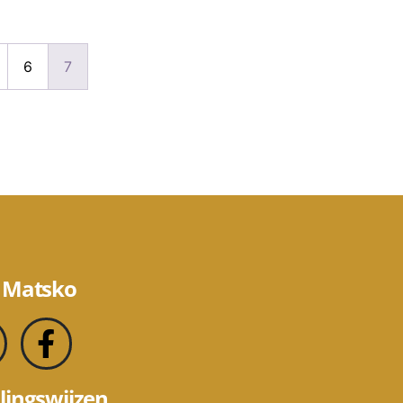
6
7
 Matsko
lingswijzen