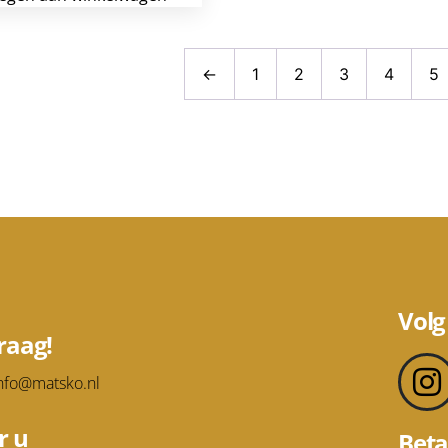
←
1
2
3
4
5
Volg
raag!
nfo@matsko.nl
r u
Beta