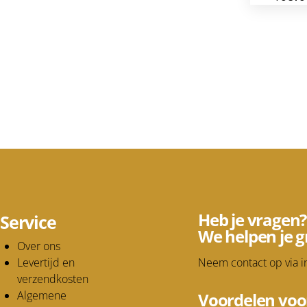
Heb je vragen?
Service
We helpen je g
Over ons
Levertijd en
Neem contact op via
i
verzendkosten
Algemene
Voordelen voo