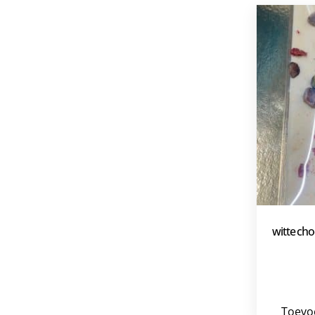
witte cho
Toevo