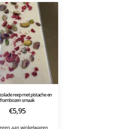
colade reep met pistache en
frambozen smaak
€
5,95
egen aan winkelwagen