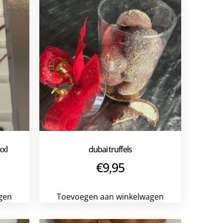
xxl
dubai truffels
€
9,95
gen
Toevoegen aan winkelwagen