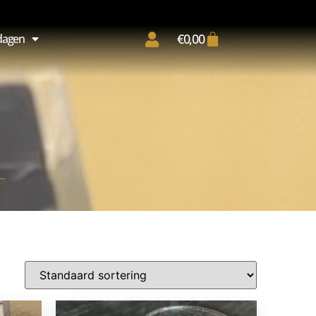
€
0,00
dagen