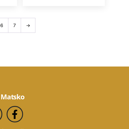
6
7
→
 Matsko