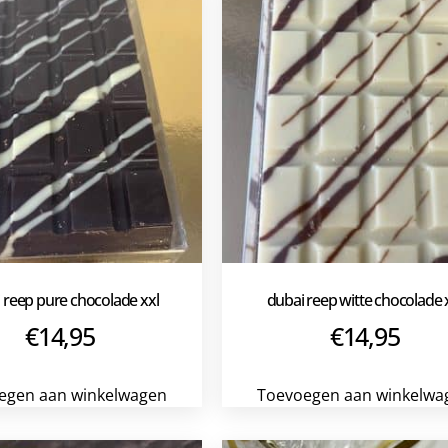
 reep pure chocolade xxl
dubai reep witte chocolade 
€
14,95
€
14,95
egen aan winkelwagen
Toevoegen aan winkelwa