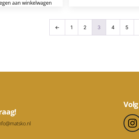
egen aan winkelwagen
←
1
2
3
4
5
Volg
raag!
nfo@matsko.nl