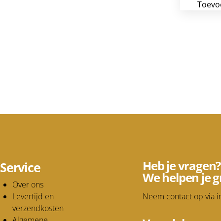
Toevo
Heb je vragen?
Service
We helpen je g
Over ons
Levertijd en
Neem contact op via
i
verzendkosten
Algemene