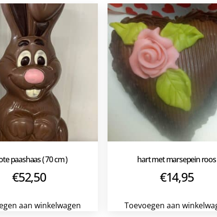
ote paashaas ( 70 cm )
hart met marsepein roos
€
52,50
€
14,95
egen aan winkelwagen
Toevoegen aan winkelwa