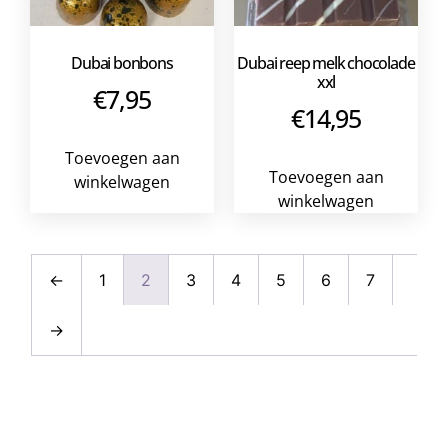
Dubai bonbons
Dubai reep melk chocolade
xxl
€
7,95
€
14,95
Toevoegen aan
Toevoegen aan
winkelwagen
winkelwagen
←
1
2
3
4
5
6
7
→