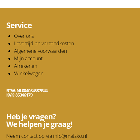
Service
Over ons
Levertijd en verzendkosten
Algemene voorwaarden
Mijn account
Afrekenen
Winkelwagen
BTW: NL004084587B44
KVK: 85346179
Heb je vragen?
We helpen je graag!
Neem contact op via
info@matsko.nl