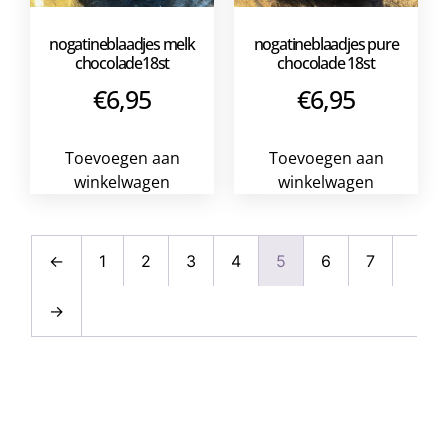
nogatineblaadjes melk
nogatineblaadjes pure
chocolade18st
chocolade 18st
€
6,95
€
6,95
Toevoegen aan
Toevoegen aan
winkelwagen
winkelwagen
←
1
2
3
4
5
6
7
→