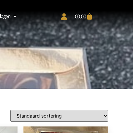
€
0,00
dagen