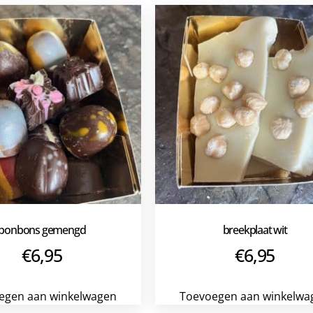
bonbons gemengd
breekplaat wit
€
6,95
€
6,95
egen aan winkelwagen
Toevoegen aan winkelwa