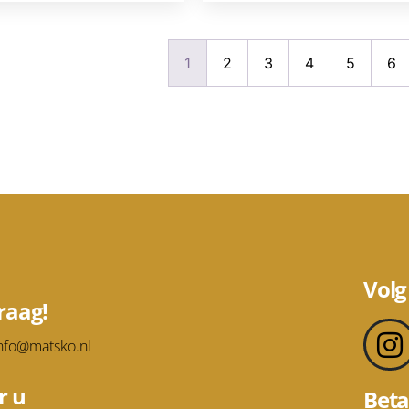
1
2
3
4
5
6
Volg
raag!
nfo@matsko.nl
r u
Beta