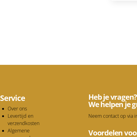
Heb je vragen?
Service
We helpen je g
Over ons
Levertijd en
Neem contact op via
i
verzendkosten
Algemene
Voordelen voo