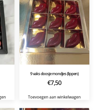
9 vaks doosje mondjes (lippen)
€
7,50
gen
Toevoegen aan winkelwagen