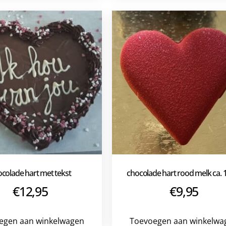
colade hart met tekst
chocolade hart rood melk ca.
€
12,95
€
9,95
egen aan winkelwagen
Toevoegen aan winkelwa