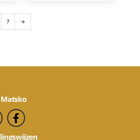
7
→
 Matsko
lingswijzen