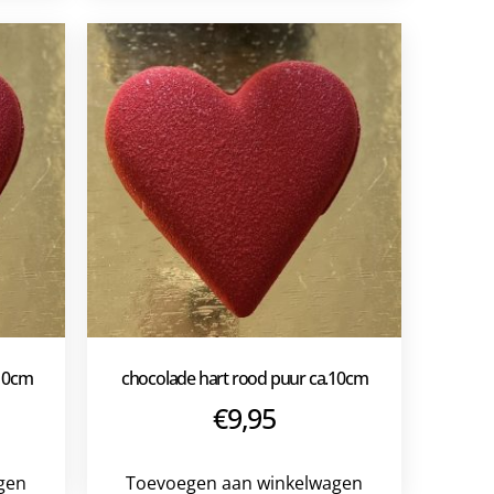
 10cm
chocolade hart rood puur ca.10cm
€
9,95
gen
Toevoegen aan winkelwagen